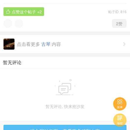
点赞这个帖子
+2
帖子ID: 816

2
赞
点击看更多
古琴
内容

暂无评论


暂无评论, 快来抢沙发
菜单

海报