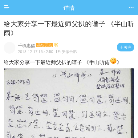
详情


给大家分享一下最近师父扒的谱子 《半山听
雨》
千楓惠儒
茶坛元老
关注

2018-12-17 16:42:50
IP:安徽合肥
给大家分享一下最近师父扒的谱子 《半山听雨
》